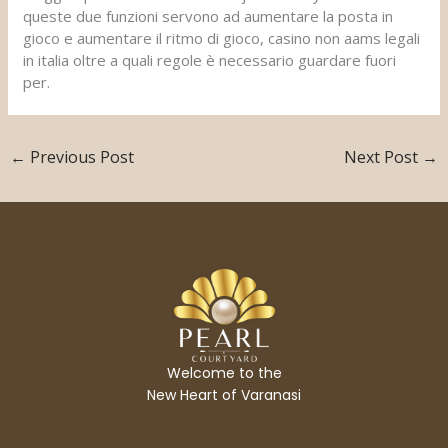
queste due funzioni servono ad aumentare la posta in
gioco e aumentare il ritmo di gioco, casino non aams legali
in italia oltre a quali regole è necessario guardare fuori
per.
←
Previous Post
Next Post
→
Welcome to the
New Heart of Varanasi