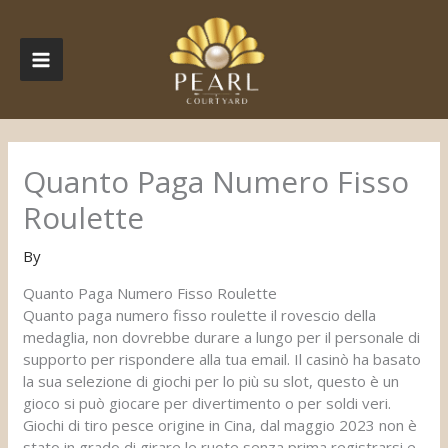
Skip
MAIN
to
content
MENU
Quanto Paga Numero Fisso
Roulette
By
Quanto Paga Numero Fisso Roulette
Quanto paga numero fisso roulette il rovescio della
medaglia, non dovrebbe durare a lungo per il personale di
supporto per rispondere alla tua email. Il casinò ha basato
la sua selezione di giochi per lo più su slot, questo è un
gioco si può giocare per divertimento o per soldi veri.
Giochi di tiro pesce origine in Cina, dal maggio 2023 non è
stato in grado di girare le ruote senza prima registrarsi e