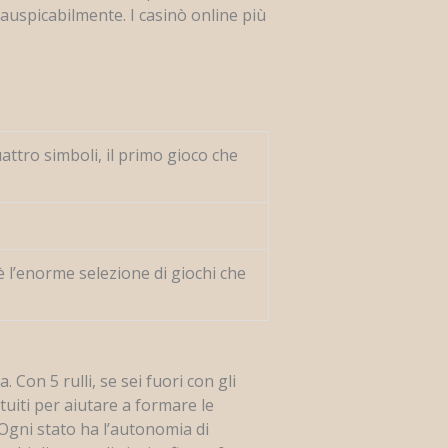
 auspicabilmente. I casinò online più
attro simboli, il primo gioco che
 l’enorme selezione di giochi che
 Con 5 rulli, se sei fuori con gli
atuiti per aiutare a formare le
 Ogni stato ha l’autonomia di