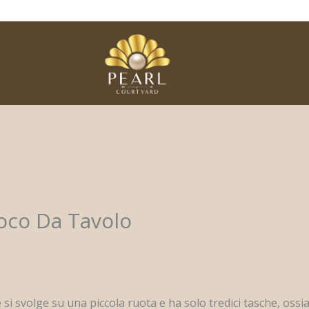
oco Da Tavolo
 si svolge su una piccola ruota e ha solo tredici tasche, oss