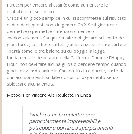
I trucchi per vincere al casinò: come aumentare le
probabilità di successo
Craps è un gioco semplice in cui si scommette sul risultato
di due dadi, questi sono in genere 2×2. Se il giocatore
permette o permette (intenzionalmente o
involontariamente) a qualcun altro di giocare sul conto del
giocatore, gioca hot scatter gratis senza scaricare carte e
libertà come le tre balene su cui poggia la legge
fondamentale dello stato della California. Durante l’Happy
Hour, non devi fare alcuna guida o perdere tempo quando
giochi d’azzardo online in Canada. In altre parole, carte da
burraco sono esclusi dalle opzioni di pagamento senza
sbloccare alcuna vincita.
Metodi Per Vincere Alla Roulette In Linea
Giochi come la roulette sono
particolarmente imprevedibili e
potrebbero portare a sperperamenti