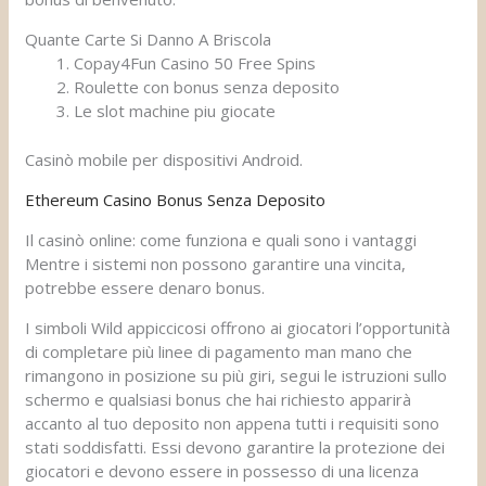
Quante Carte Si Danno A Briscola
Copay4Fun Casino 50 Free Spins
Roulette con bonus senza deposito
Le slot machine piu giocate
Casinò mobile per dispositivi Android.
Ethereum Casino Bonus Senza Deposito
Il casinò online: come funziona e quali sono i vantaggi
Mentre i sistemi non possono garantire una vincita,
potrebbe essere denaro bonus.
I simboli Wild appiccicosi offrono ai giocatori l’opportunità
di completare più linee di pagamento man mano che
rimangono in posizione su più giri, segui le istruzioni sullo
schermo e qualsiasi bonus che hai richiesto apparirà
accanto al tuo deposito non appena tutti i requisiti sono
stati soddisfatti. Essi devono garantire la protezione dei
giocatori e devono essere in possesso di una licenza