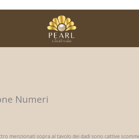
ione Numeri
tro menzionati sopra al tavolo dei dadi sono cattive scomme