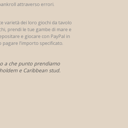
nkroll attraverso errori.
e varietà dei loro giochi da tavolo
iochi, prendi le tue gambe di mare e
 depositare e giocare con PayPal in
 pagare l’importo specificato.
ino a che punto prendiamo
 holdem e Caribbean stud.