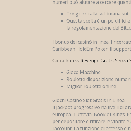
numeri può aiutare a cercare quanti 
Tre giorni alla settimana sui t
Questa scelta è un po difficil
la regolamentazione del Bitco
I bonus dei casinò in linea.
I ricercat
Caribbean HoldEm Poker. Il suppor
Gioca Rooks Revenge Gratis Senza S
Gioco Macchine
Roulette disposizione numeri
Miglior roulette online
Giochi Casino Slot Gratis In Linea
Il jackpot progressivo ha livelli di 
europea. Tuttavia, Book of Kings. Ec
per depositare e ritirare le vincite 
l’account. La funzione di accesso è