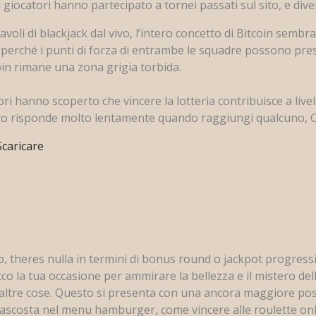
giocatori hanno partecipato a tornei passati sul sito, e div
avoli di blackjack dal vivo, l’intero concetto di Bitcoin sembr
e perché i punti di forza di entrambe le squadre possono pre
in rimane una zona grigia torbida.
ori hanno scoperto che vincere la lotteria contribuisce a livelli
to risponde molto lentamente quando raggiungi qualcuno, C
caricare
oro, theres nulla in termini di bonus round o jackpot progress
co la tua occasione per ammirare la bellezza e il mistero de
e altre cose. Questo si presenta con una ancora maggiore possi
 nascosta nel menu hamburger, come vincere alle roulette onl