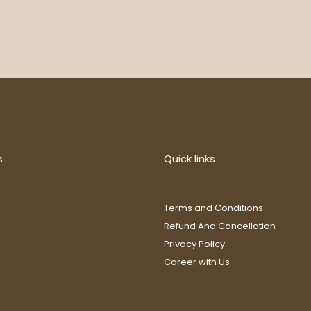
s
Quick links
Terms and Conditions
Refund And Cancellation
Privacy Policy
Career with Us