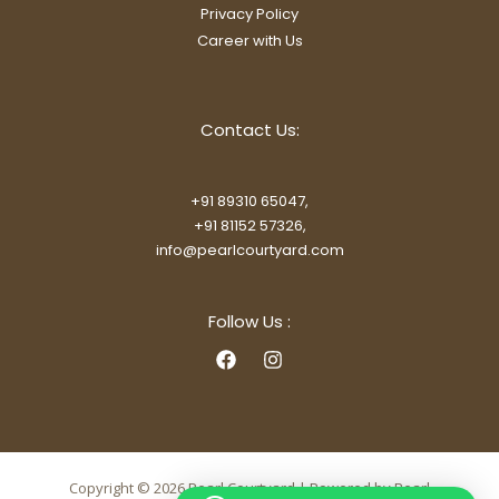
Privacy Policy
Career with Us
Contact Us:
+91 89310 65047,
+91 81152 57326,
info@pearlcourtyard.com
Follow Us :
Copyright © 2026 Pearl Courtyard | Powered by Pearl