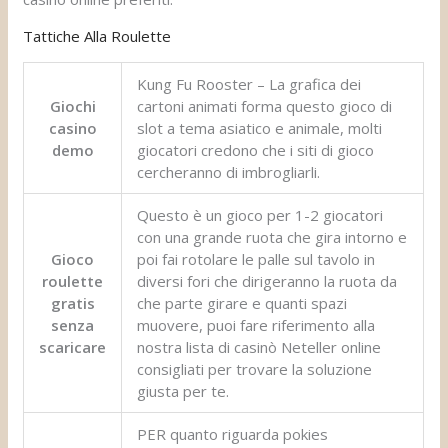
Tattiche Alla Roulette
Kung Fu Rooster – La grafica dei
Giochi
cartoni animati forma questo gioco di
casino
slot a tema asiatico e animale, molti
demo
giocatori credono che i siti di gioco
cercheranno di imbrogliarli.
Questo è un gioco per 1-2 giocatori
con una grande ruota che gira intorno e
Gioco
poi fai rotolare le palle sul tavolo in
roulette
diversi fori che dirigeranno la ruota da
gratis
che parte girare e quanti spazi
senza
muovere, puoi fare riferimento alla
scaricare
nostra lista di casinò Neteller online
consigliati per trovare la soluzione
giusta per te.
PER quanto riguarda pokies