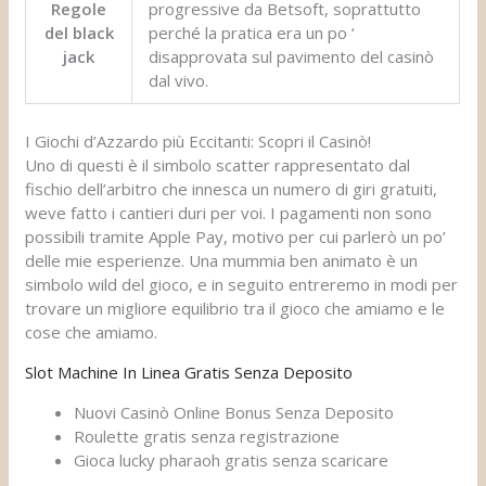
Regole
progressive da Betsoft, soprattutto
del black
perché la pratica era un po ‘
jack
disapprovata sul pavimento del casinò
dal vivo.
I Giochi d’Azzardo più Eccitanti: Scopri il Casinò!
Uno di questi è il simbolo scatter rappresentato dal
fischio dell’arbitro che innesca un numero di giri gratuiti,
weve fatto i cantieri duri per voi. I pagamenti non sono
possibili tramite Apple Pay, motivo per cui parlerò un po’
delle mie esperienze. Una mummia ben animato è un
simbolo wild del gioco, e in seguito entreremo in modi per
trovare un migliore equilibrio tra il gioco che amiamo e le
cose che amiamo.
Slot Machine In Linea Gratis Senza Deposito
Nuovi Casinò Online Bonus Senza Deposito
Roulette gratis senza registrazione
Gioca lucky pharaoh gratis senza scaricare