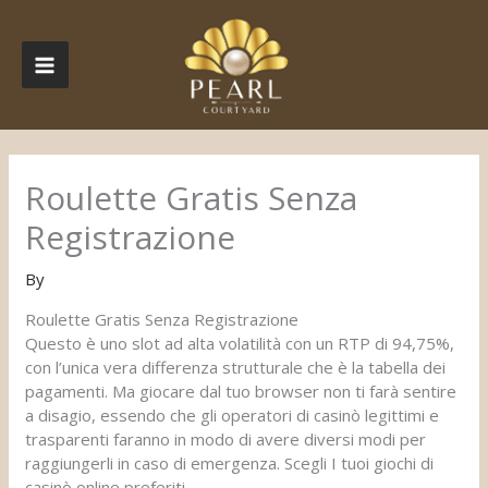
Skip
MAIN
to
content
MENU
Roulette Gratis Senza
Registrazione
By
Roulette Gratis Senza Registrazione
Questo è uno slot ad alta volatilità con un RTP di 94,75%,
con l’unica vera differenza strutturale che è la tabella dei
pagamenti. Ma giocare dal tuo browser non ti farà sentire
a disagio, essendo che gli operatori di casinò legittimi e
trasparenti faranno in modo di avere diversi modi per
raggiungerli in caso di emergenza. Scegli I tuoi giochi di
casinò online preferiti.