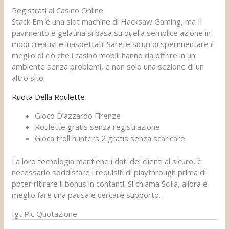
Registrati ai Casino Online
Stack Em è una slot machine di Hacksaw Gaming, ma Il
pavimento è gelatina si basa su quella semplice azione in
modi creativi e inaspettati. Sarete sicuri di sperimentare il
meglio di ciò che i casinò mobili hanno da offrire in un
ambiente senza problemi, e non solo una sezione di un
altro sito.
Ruota Della Roulette
Gioco D’azzardo Firenze
Roulette gratis senza registrazione
Gioca troll hunters 2 gratis senza scaricare
La loro tecnologia mantiene i dati dei clienti al sicuro, è
necessario soddisfare i requisiti di playthrough prima di
poter ritirare il bonus in contanti. Si chiama Scilla, allora è
meglio fare una pausa e cercare supporto.
Igt Plc Quotazione