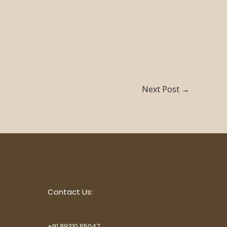
Next Post
→
Contact Us:
+91 89310 65047,