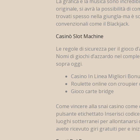
La grafica e la musica sono incredibil
originale, si avrà la possibilità d
trovati spesso nella giungla-ma è sol
convenzionali come il Blackjack.
Casinò Slot Machine
Le regole di sicurezza per il gioco d
Nomi di giochi d’azzardo nel comple
sopra oggi.
Casino In Linea Migliori Bon
Roulette online con croupier 
Gioco carte bridge
Come vincere alla snai casino come c
pulsante etichettato Inserisci codi
luoghi sotterranei per allontanarsi d
avete ricevuto giri gratuiti per e ini