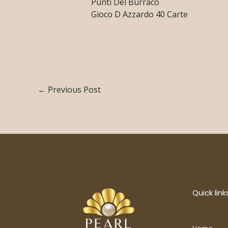
Punti Del Burraco
Gioco D Azzardo 40 Carte
←
Previous Post
Quick link