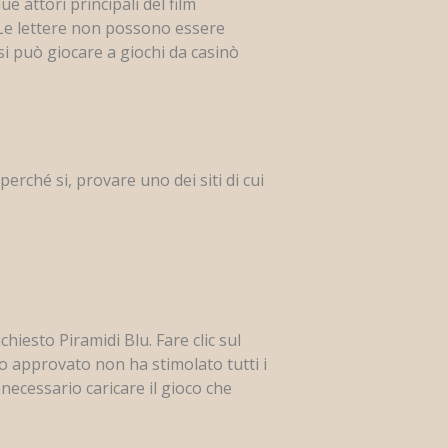
e attori principali del film
 Le lettere non possono essere
si può giocare a giochi da casinò
ché si, provare uno dei siti di cui
iesto Piramidi Blu. Fare clic sul
o approvato non ha stimolato tutti i
 necessario caricare il gioco che