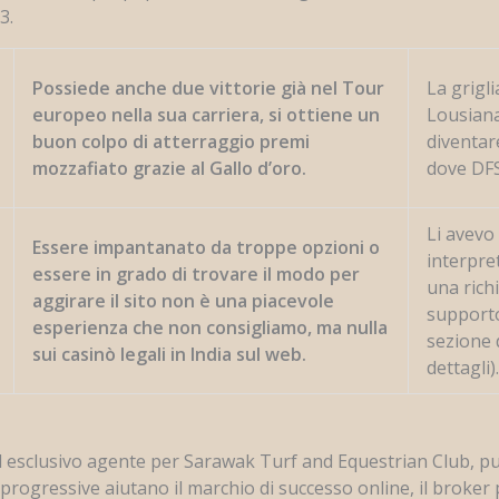
3.
Possiede anche due vittorie già nel Tour
La grigli
europeo nella sua carriera, si ottiene un
Lousian
buon colpo di atterraggio premi
diventare
mozzafiato grazie al Gallo d’oro.
dove DFS
Li avevo
Essere impantanato da troppe opzioni o
interpret
essere in grado di trovare il modo per
una richi
aggirare il sito non è una piacevole
supporto
esperienza che non consigliamo, ma nulla
sezione d
sui casinò legali in India sul web.
dettagli).
 esclusivo agente per Sarawak Turf and Equestrian Club, pu
e progressive aiutano il marchio di successo online, il broke