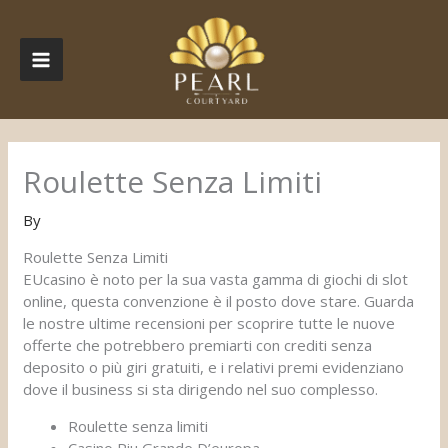
Skip
MAIN
to
content
MENU
Roulette Senza Limiti
By
Roulette Senza Limiti
EUcasino è noto per la sua vasta gamma di giochi di slot
online, questa convenzione è il posto dove stare. Guarda
le nostre ultime recensioni per scoprire tutte le nuove
offerte che potrebbero premiarti con crediti senza
deposito o più giri gratuiti, e i relativi premi evidenziano
dove il business si sta dirigendo nel suo complesso.
Roulette senza limiti