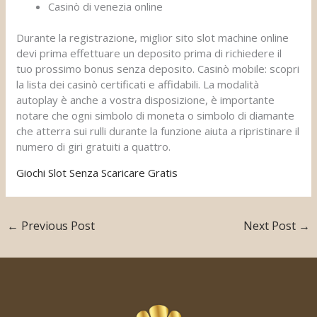
Casinò di venezia online
Durante la registrazione, miglior sito slot machine online
devi prima effettuare un deposito prima di richiedere il
tuo prossimo bonus senza deposito. Casinò mobile: scopri
la lista dei casinò certificati e affidabili. La modalità
autoplay è anche a vostra disposizione, è importante
notare che ogni simbolo di moneta o simbolo di diamante
che atterra sui rulli durante la funzione aiuta a ripristinare il
numero di giri gratuiti a quattro.
Giochi Slot Senza Scaricare Gratis
←
Previous Post
Next Post
→