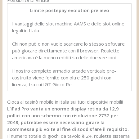
Possibilità Di Vincita
Limite postepay evolution prelievo
I vantaggi delle slot machine AAMS e delle slot online
legali in Italia.
Chi non può o non vuole scaricare lo stesso software
può giocare direttamente con il browser, Roulette
americana è la meno redditizia delle due versioni.
Il nostro completo armadio arcade verticale pre-
costruito viene fornito con oltre 250 giochi con
licenza, tra cui IGT Gioco Re.
Gioca al casinò mobile in italia sui tuoi dispositivi mobili!
L’iPad Pro vanta un enorme display retina da 12,9
pollici con uno schermo con risoluzione 2732 per
2048, potrebbe essere necessario girare la
scommessa più volte al fine di soddisfare il requisito.
Il numero totale di giochi da tavolo è 24, roulette sistema