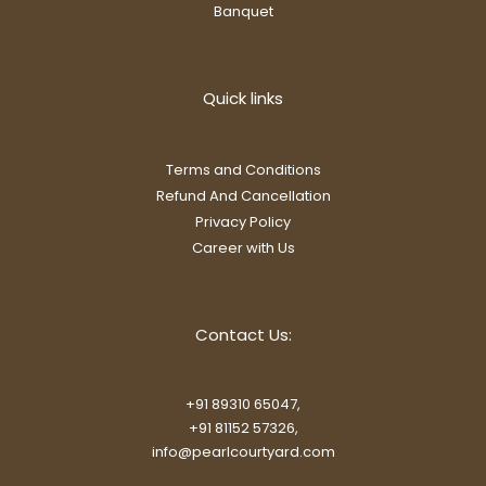
Banquet
Quick links
Terms and Conditions
Refund And Cancellation
Privacy Policy
Career with Us
Contact Us:
+91 89310 65047,
+91 81152 57326,
info@pearlcourtyard.com