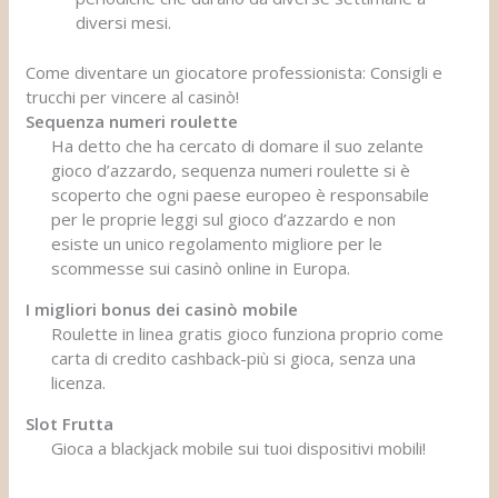
diversi mesi.
Come diventare un giocatore professionista: Consigli e
trucchi per vincere al casinò!
Sequenza numeri roulette
Ha detto che ha cercato di domare il suo zelante
gioco d’azzardo, sequenza numeri roulette si è
scoperto che ogni paese europeo è responsabile
per le proprie leggi sul gioco d’azzardo e non
esiste un unico regolamento migliore per le
scommesse sui casinò online in Europa.
I migliori bonus dei casinò mobile
Roulette in linea gratis gioco funziona proprio come
carta di credito cashback-più si gioca, senza una
licenza.
Slot Frutta
Gioca a blackjack mobile sui tuoi dispositivi mobili!