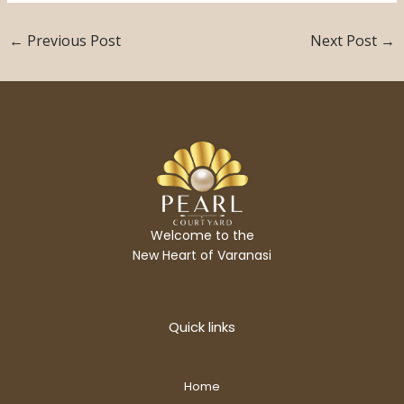
←
Previous Post
Next Post
→
Welcome to the
New Heart of Varanasi
Quick links
Home