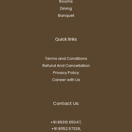
Rooms
Dining
Banquet
Quick links
Terms and Conditions
Refund And Cancellation
Privacy Policy
Career with Us
Contact Us:
+91 89310 65047,
+91 81152 57326,