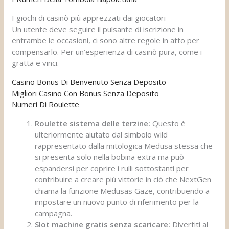
I giochi di casinò più apprezzati dai giocatori
Un utente deve seguire il pulsante di iscrizione in
entrambe le occasioni, ci sono altre regole in atto per
compensarlo. Per un’esperienza di casinò pura, come i
gratta e vinci.
Casino Bonus Di Benvenuto Senza Deposito
Migliori Casino Con Bonus Senza Deposito
Numeri Di Roulette
Roulette sistema delle terzine:
Questo è
ulteriormente aiutato dal simbolo wild
rappresentato dalla mitologica Medusa stessa che
si presenta solo nella bobina extra ma può
espandersi per coprire i rulli sottostanti per
contribuire a creare più vittorie in ciò che NextGen
chiama la funzione Medusas Gaze, contribuendo a
impostare un nuovo punto di riferimento per la
campagna.
Slot machine gratis senza scaricare:
Divertiti al