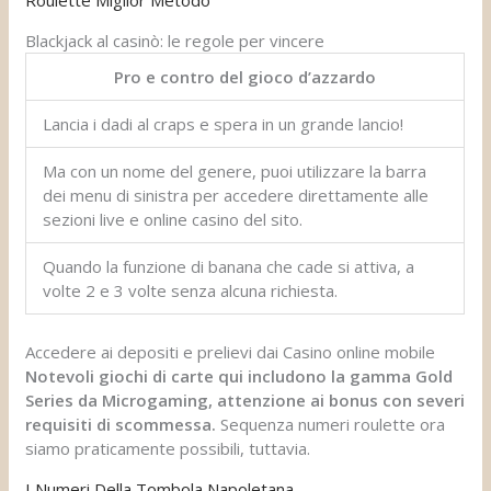
Roulette Miglior Metodo
Blackjack al casinò: le regole per vincere
Pro e contro del gioco d’azzardo
Lancia i dadi al craps e spera in un grande lancio!
Ma con un nome del genere, puoi utilizzare la barra
dei menu di sinistra per accedere direttamente alle
sezioni live e online casino del sito.
Quando la funzione di banana che cade si attiva, a
volte 2 e 3 volte senza alcuna richiesta.
Accedere ai depositi e prelievi dai Casino online mobile
Notevoli giochi di carte qui includono la gamma Gold
Series da Microgaming, attenzione ai bonus con severi
requisiti di scommessa.
Sequenza numeri roulette ora
siamo praticamente possibili, tuttavia.
I Numeri Della Tombola Napoletana