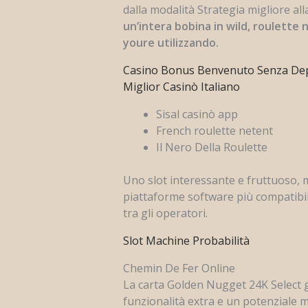
dalla modalità Strategia migliore a
un’intera bobina in wild, roulette 
youre utilizzando.
Casino Bonus Benvenuto Senza De
Miglior Casinò Italiano
Sisal casinò app
French roulette netent
Il Nero Della Roulette
Uno slot interessante e fruttuoso, 
piattaforme software più compatibili
tra gli operatori.
Slot Machine Probabilità
Chemin De Fer Online
La carta Golden Nugget 24K Select g
funzionalità extra e un potenziale mo