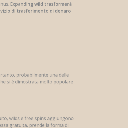
onus.
Expanding wild trasformerà
rvizio di trasferimento di denaro
ertanto, probabilmente una delle
 che si è dimostrata molto popolare
ito, wilds e free spins aggiungono
messa gratuita, prende la forma di