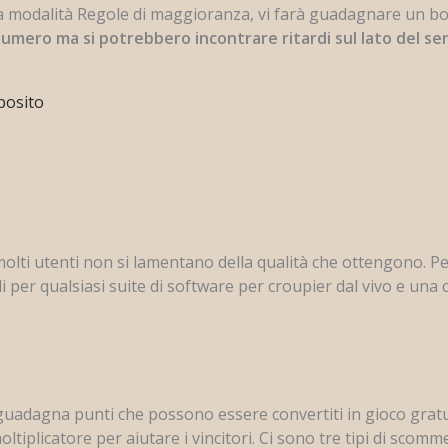
lla modalità Regole di maggioranza, vi farà guadagnare un b
numero ma si potrebbero incontrare ritardi sul lato del se
posito
molti utenti non si lamentano della qualità che ottengono. P
 per qualsiasi suite di software per croupier dal vivo e una
uadagna punti che possono essere convertiti in gioco gratu
ltiplicatore per aiutare i vincitori. Ci sono tre tipi di scom