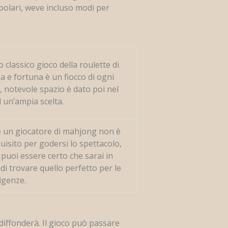
polari, weve incluso modi per
 classico gioco della roulette di
a e fortuna è un fiocco di ogni
, notevole spazio è dato poi nel
d un’ampia scelta.
 un giocatore di mahjong non è
uisito per godersi lo spettacolo,
 puoi essere certo che sarai in
di trovare quello perfetto per le
igenze.
i diffonderà. Il gioco può passare