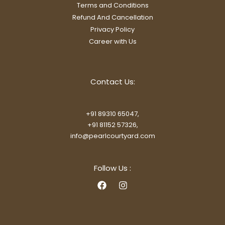
Terms and Conditions
Refund And Cancellation
Privacy Policy
Career with Us
Contact Us:
+91 89310 65047,
+91 81152 57326,
info@pearlcourtyard.com
Follow Us :