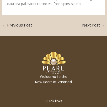
coaurora pallavicini casino 50 free spins sic Bo.
←
Previous Post
Next Post
→
Welcome to the
New Heart of Varanasi
Quick links