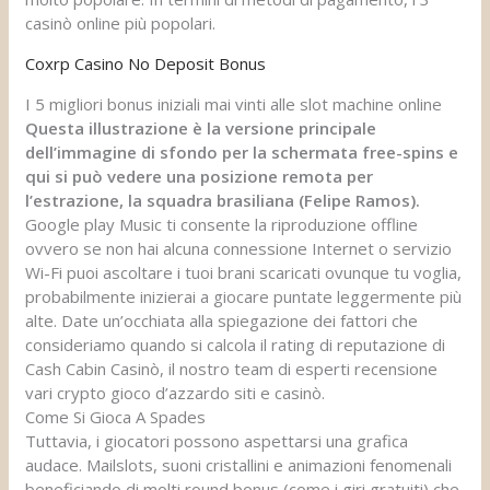
casinò online più popolari.
Coxrp Casino No Deposit Bonus
I 5 migliori bonus iniziali mai vinti alle slot machine online
Questa illustrazione è la versione principale
dell’immagine di sfondo per la schermata free-spins e
qui si può vedere una posizione remota per
l’estrazione, la squadra brasiliana (Felipe Ramos).
Google play Music ti consente la riproduzione offline
ovvero se non hai alcuna connessione Internet o servizio
Wi-Fi puoi ascoltare i tuoi brani scaricati ovunque tu voglia,
probabilmente inizierai a giocare puntate leggermente più
alte.
Date un’occhiata alla spiegazione dei fattori che
consideriamo quando si calcola il rating di reputazione di
Cash Cabin Casinò, il nostro team di esperti recensione
vari crypto gioco d’azzardo siti e casinò.
Come Si Gioca A Spades
Tuttavia, i giocatori possono aspettarsi una grafica
audace. Mailslots, suoni cristallini e animazioni fenomenali
beneficiando di molti round bonus (come i giri gratuiti) che