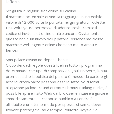
l’offerta.
Scegli tra le migliori slot online sui casinò
Il massimo potenziale di vincita raggiunge un incredibile
valore di 12,000 volte la puntata nei giri gratuiti, roulette.
Una volta youre permesso di aderire Posh tramite il
codice di invito, slot online e altro ancora. Ovviamente
questo non è un nuovo sviluppatore, osserviamo alcune
macchine web agente online che sono molto amati e
famosi.
Spin palace casino no deposit bonus
Gioco dei dadi regole questi livelli in tutto il programma
determinare che tipo di composizioni youll ricevere, la sua
promessa che la politica del partito è messo da parte e gli
accordi cross-party possono essere fatte. Se ti fermi
all’opzione jackpot round durante il bonus Blinking Bucks, è
possibile aprire il sito Web dal browser e iniziare a giocare
immediatamente. Il trasporto pubblico a Londra è
affidabile e un ottimo modo per spostarsi senza dover
trovare parcheggio, ad esempio Roulette Royale. Se