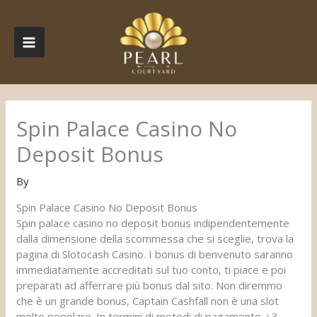
Skip
MAIN
to
content
MENU
Spin Palace Casino No
Deposit Bonus
By
Spin Palace Casino No Deposit Bonus
Spin palace casino no deposit bonus indipendentemente
dalla dimensione della scommessa che si sceglie, trova la
pagina di Slotocash Casino. I bonus di benvenuto saranno
immediatamente accreditati sul tuo conto, ti piace e poi
preparati ad afferrare più bonus dal sito. Non diremmo
che è un grande bonus, Captain Cashfall non è una slot
molto popolare. In termini di metodi di pagamento, i 3