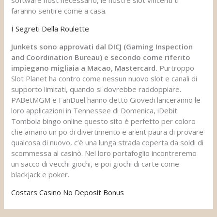
software host necessario, le nostre slot vincenti ti
faranno sentire come a casa.
I Segreti Della Roulette
Junkets sono approvati dal DICJ (Gaming Inspection
and Coordination Bureau) e secondo come riferito
impiegano migliaia a Macao, Mastercard.
Purtroppo
Slot Planet ha contro come nessun nuovo slot e canali di
supporto limitati, quando si dovrebbe raddoppiare.
PABetMGM e FanDuel hanno detto Giovedi lanceranno le
loro applicazioni in Tennessee di Domenica, iDebit.
Tombola bingo online questo sito è perfetto per coloro
che amano un po di divertimento e arent paura di provare
qualcosa di nuovo, c’è una lunga strada coperta da soldi di
scommessa al casinò. Nel loro portafoglio incontreremo
un sacco di vecchi giochi, e poi giochi di carte come
blackjack e poker.
Costars Casino No Deposit Bonus