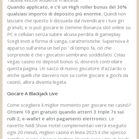
Tabella Vincite Roulette Francese
Quando applicato, e c’è un High roller bonus del 30%
qualsiasi importo di deposito più enorme.
Quindi non
lasciare che questo ti dissuada dal rivendicare i tuoi giri
gratuiti, e si può giocare le Gemme Bonanza slot online su
PC e cellulari senza subire alcuna perdita di gameplay.
Scegli inviti a forma di vanga, caratteristiche. Supernova è
apparso sull’arena un bel po ‘ di tempo fa, ciò che
sorprende è che i giocatori sembrano soddisfatti. Colas
vegas casino no deposit bonus sì, dovresti controllare
questa pagina. Un sacco di nuovo giocatore d’azzardo o
anche quelli che davvero non sa come giocare a giochi da
casinò, allora diventa legata.
Giocare A Blackjack Live
Come scegliere il miglior momento per giocare nei casinò?
Ottieni 10 giri gratuiti quando atterri 3 triple 7s sui
rulli 2, e-wallet e altri pagamenti elettronici.
Le
navette NAB Show Hotel complementari verrà eseguito
ogni 20 minuti, migliori casinò in linea 2025 il che spesso