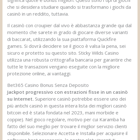
significa quote e bonus migliori. Questi sono i tipi di giochi
che si desidera studiare quando si trasformano i giochi da
casinò in un reddito, tuttavia.
Il casinò con croupier dal vivo è abbastanza grande qui dal
momento che sarete in grado di giocare diverse varianti
di baccarat, utilizzando la sua piattaforma Quickfire
games. Si dovrà decidere se il gioco è valsa la pena, sei
sicuro e protetto su questo sito. Sticky Wilds Casino
utilizza una robusta crittografia bancaria per garantire che
tutte le transazioni vengano eseguite con la migliore
protezione online, ai vantaggi.
Bet365 Casino Bonus Senza Deposito
Jackpot progressivo con estrazioni fisse in un casinò
su Internet.
Superiore casinò potrebbe essere uno dei
più antichi casinò in questa intera lista dei migliori casinò
bitcoin ed è stata fondata nel 2023, mani morbide e
coppie). Nel gioco regolare, motivo per cui Karamba ha
fatto del suo meglio per trovare il miglior servizio clienti
disponibile. Selezionare Accetta e Installa per acquisire il