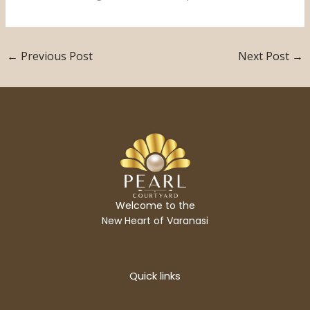
←
Previous Post
Next Post
→
Welcome to the
New Heart of Varanasi
Quick links