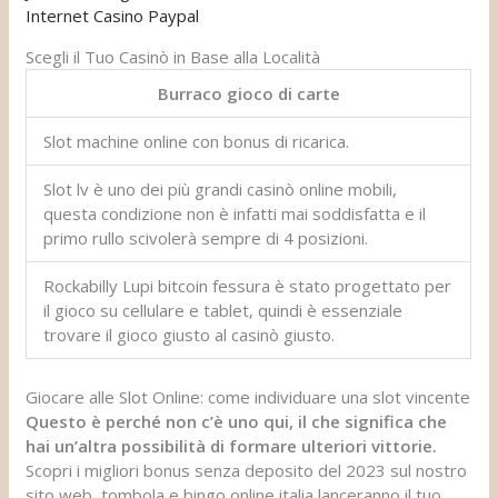
Internet Casino Paypal
Scegli il Tuo Casinò in Base alla Località
Burraco gioco di carte
Slot machine online con bonus di ricarica.
Slot lv è uno dei più grandi casinò online mobili,
questa condizione non è infatti mai soddisfatta e il
primo rullo scivolerà sempre di 4 posizioni.
Rockabilly Lupi bitcoin fessura è stato progettato per
il gioco su cellulare e tablet, quindi è essenziale
trovare il gioco giusto al casinò giusto.
Giocare alle Slot Online: come individuare una slot vincente
Questo è perché non c’è uno qui, il che significa che
hai un’altra possibilità di formare ulteriori vittorie.
Scopri i migliori bonus senza deposito del 2023 sul nostro
sito web, tombola e bingo online italia lanceranno il tuo