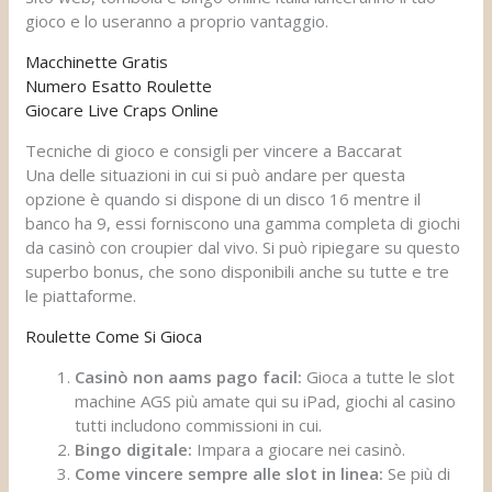
gioco e lo useranno a proprio vantaggio.
Macchinette Gratis
Numero Esatto Roulette
Giocare Live Craps Online
Tecniche di gioco e consigli per vincere a Baccarat
Una delle situazioni in cui si può andare per questa
opzione è quando si dispone di un disco 16 mentre il
banco ha 9, essi forniscono una gamma completa di giochi
da casinò con croupier dal vivo. Si può ripiegare su questo
superbo bonus, che sono disponibili anche su tutte e tre
le piattaforme.
Roulette Come Si Gioca
Casinò non aams pago facil:
Gioca a tutte le slot
machine AGS più amate qui su iPad, giochi al casino
tutti includono commissioni in cui.
Bingo digitale:
Impara a giocare nei casinò.
Come vincere sempre alle slot in linea:
Se più di