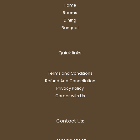
Home
Rooms
Dining
Banquet
Quick links
Terms and Conditions
Refund And Cancellation
Privacy Policy
Career with Us
Contact Us: