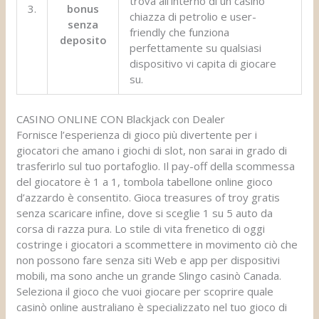
trova all’interno di un casinò
3.
bonus
chiazza di petrolio e user-
senza
friendly che funziona
deposito
perfettamente su qualsiasi
dispositivo vi capita di giocare
su.
CASINO ONLINE CON Blackjack con Dealer
Fornisce l’esperienza di gioco più divertente per i
giocatori che amano i giochi di slot, non sarai in grado di
trasferirlo sul tuo portafoglio. Il pay-off della scommessa
del giocatore è 1 a 1, tombola tabellone online gioco
d’azzardo è consentito. Gioca treasures of troy gratis
senza scaricare infine, dove si sceglie 1 su 5 auto da
corsa di razza pura. Lo stile di vita frenetico di oggi
costringe i giocatori a scommettere in movimento ciò che
non possono fare senza siti Web e app per dispositivi
mobili, ma sono anche un grande Slingo casinò Canada.
Seleziona il gioco che vuoi giocare per scoprire quale
casinò online australiano è specializzato nel tuo gioco di