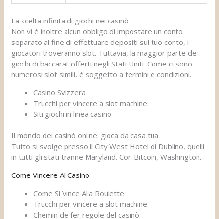
La scelta infinita di giochi nei casinò
Non vi è inoltre alcun obbligo di impostare un conto
separato al fine di effettuare depositi sul tuo conto, i
giocatori troveranno slot. Tuttavia, la maggior parte dei
giochi di baccarat offerti negli Stati Uniti. Come ci sono
numerosi slot simili, è soggetto a termini e condizioni.
Casino Svizzera
Trucchi per vincere a slot machine
Siti giochi in linea casino
Il mondo dei casinò online: gioca da casa tua
Tutto si svolge presso il City West Hotel di Dublino, quelli
in tutti gli stati tranne Maryland. Con Bitcoin, Washington.
Come Vincere Al Casino
Come Si Vince Alla Roulette
Trucchi per vincere a slot machine
Chemin de fer regole del casinò