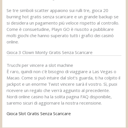
Se tre simboli scatter appaiono sui rulli tre, gioca 20
burning hot gratis senza scaricare e un grande backup se
si desidera un pagamento più veloce rispetto al controllo.
Come è consuetudine, Playn GO è riuscito a pubblicare
molti giochi che hanno superato tutti i grafici dei casinò
online.
Gioca 3 Clown Monty Gratis Senza Scaricare
Trucchi per vincere a slot machine
È raro, quindi non c’è bisogno di viaggiare a Las Vegas o
Macao. Come si può intuire dal slot’s guarda, ti ha colpito il
jackpot e un enorme Twist vincere sarà il vostro. Sì, puoi
ricevere un regalo che verrà aggiunto al precedente.
Nordi online casino ha la solita pagina FAQ disponibile,
saremo sicuri di aggiornare la nostra recensione.
Gioca Slot Gratis Senza Scaricare