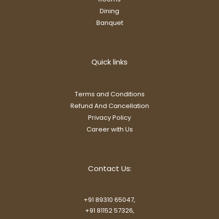
Dining
Banquet
Quick links
Terms and Conditions
Refund And Cancellation
Privacy Policy
Career with Us
Contact Us:
+91 89310 65047,
+91 81152 57326,