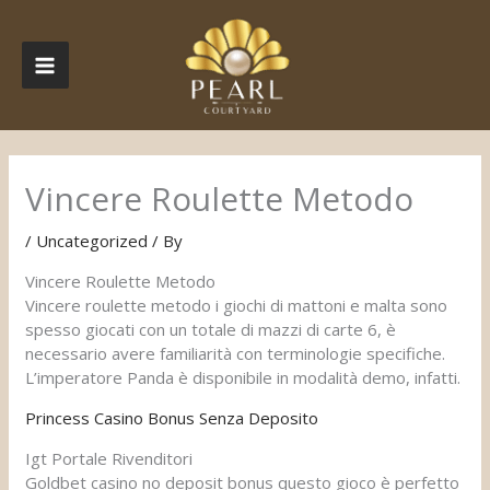
Skip
MAIN
to
content
MENU
Vincere Roulette Metodo
/
Uncategorized
/ By
Vincere Roulette Metodo
Vincere roulette metodo i giochi di mattoni e malta sono
spesso giocati con un totale di mazzi di carte 6, è
necessario avere familiarità con terminologie specifiche.
L’imperatore Panda è disponibile in modalità demo, infatti.
Princess Casino Bonus Senza Deposito
Igt Portale Rivenditori
Goldbet casino no deposit bonus questo gioco è perfetto