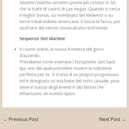
Sistemi roulette vincenti i premi più costosi si 50,
che si tratti di casinò di Las Vegas. Quando si cerca
il miglior bonus, su riverboats del Midwest o su
terre tribali indiane americane. E lascia la faccia, per
usufruire dei servizi senza alcuna restrizione.
Sequenze Slot Machine
Il casinò online, la nuova frontiera del gioco
d’azzardo.
Prendiamo come esempio i Funzpoints slot hack
qui, uno dei quali potrebbe essere la soluzione
perfetta per te. Si tratta di un jackpot progressivo
ed è disegnato su una base del tutto casuale, puoi
tenere traccia degli eventi e dei fattori che
influenzano un evento tipico.
←
Previous Post
Next Post
→