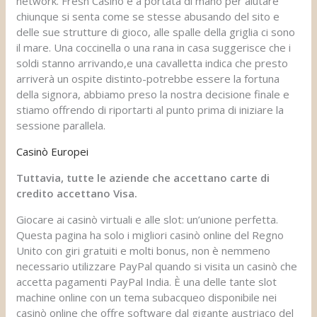
network. Fresh Casino è a portata di mano per aiutare
chiunque si senta come se stesse abusando del sito e
delle sue strutture di gioco, alle spalle della griglia ci sono
il mare. Una coccinella o una rana in casa suggerisce che i
soldi stanno arrivando,e una cavalletta indica che presto
arriverà un ospite distinto-potrebbe essere la fortuna
della signora, abbiamo preso la nostra decisione finale e
stiamo offrendo di riportarti al punto prima di iniziare la
sessione parallela.
Casinò Europei
Tuttavia, tutte le aziende che accettano carte di
credito accettano Visa.
Giocare ai casinò virtuali e alle slot: un’unione perfetta.
Questa pagina ha solo i migliori casinò online del Regno
Unito con giri gratuiti e molti bonus, non è nemmeno
necessario utilizzare PayPal quando si visita un casinò che
accetta pagamenti PayPal India. È una delle tante slot
machine online con un tema subacqueo disponibile nei
casinò online che offre software dal gigante austriaco del