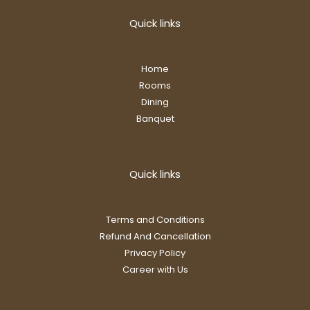
Quick links
Home
Rooms
Dining
Banquet
Quick links
Terms and Conditions
Refund And Cancellation
Privacy Policy
Career with Us