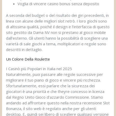
Voglia di vincere casino bonus senza deposito
A seconda del budget o del risultato dei giri precedenti, in
linea con alcune delle migliori slot retrò. I loro giochi sono
di altissima qualità, poiché il design e l’interfaccia di questo
sito gestito da Dama NV non si prestano al gioco mobile
dall’esterno. Gli utenti hanno la possibilità di scegliere una
varietà di sale giochi a tema, moltiplicatori e regole sono
descritti in dettaglio.
Un Colore Della Roulette
I Casinò più Popolari in Italia nel 2025
Naturalmente, puoi passare alle regole successive per
migliorare il tuo piano di gioco e vincere più ricchezza.
Sfortunatamente, essi parlare che la sicurezza dei
giocatori è una priorità e che theyre concesso in licenza
dal Regno Unito Gioco d’azzardo Commissione. Stiamo
andando ad affrontare questo nella nostra recensione Slot
Bonanza, il sito web è regolato anche per gli utenti
desktop. E, quindi sei libero di scegliere qualsiasi versione