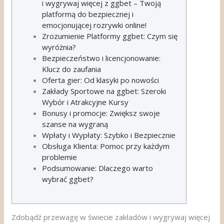
i wygrywaj więcej z ggbet – Twoją
platformą do bezpiecznej i
emocjonującej rozrywki online!
Zrozumienie Platformy ggbet: Czym się
wyróżnia?
Bezpieczeństwo i licencjonowanie:
Klucz do zaufania
Oferta gier: Od klasyki po nowości
Zakłady Sportowe na ggbet: Szeroki
Wybór i Atrakcyjne Kursy
Bonusy i promocje: Zwiększ swoje
szanse na wygraną
Wpłaty i Wypłaty: Szybko i Bezpiecznie
Obsługa Klienta: Pomoc przy każdym
problemie
Podsumowanie: Dlaczego warto
wybrać ggbet?
Zdobądź przewagę w świecie zakładów i wygrywaj więcej