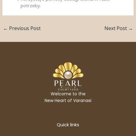
potrzeby.
←
Previous Post
Next Post
→
Welcome to the
New Heart of Varanasi
Quick links