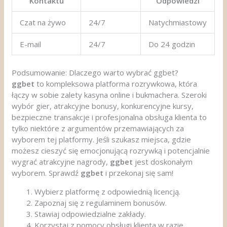
Kontaktu
Odpowiedzi
Czat na żywo
24/7
Natychmiastowy
E-mail
24/7
Do 24 godzin
Podsumowanie: Dlaczego warto wybrać ggbet?
ggbet
to kompleksowa platforma rozrywkowa, która
łączy w sobie zalety kasyna online i bukmachera. Szeroki
wybór gier, atrakcyjne bonusy, konkurencyjne kursy,
bezpieczne transakcje i profesjonalna obsługa klienta to
tylko niektóre z argumentów przemawiających za
wyborem tej platformy. Jeśli szukasz miejsca, gdzie
możesz cieszyć się emocjonującą rozrywką i potencjalnie
wygrać atrakcyjne nagrody,
ggbet
jest doskonałym
wyborem. Sprawdź
ggbet
i przekonaj się sam!
Wybierz platformę z odpowiednią licencją.
Zapoznaj się z regulaminem bonusów.
Stawiaj odpowiedzialne zakłady.
Korzystaj z pomocy obsługi klienta w razie