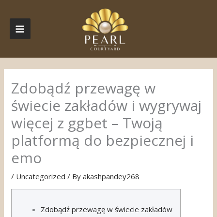
Skip
MAIN
to
content
MENU
Zdobądź przewagę w
świecie zakładów i wygrywaj
więcej z ggbet – Twoją
platformą do bezpiecznej i
emo
/
Uncategorized
/ By
akashpandey268
Zdobądź przewagę w świecie zakładów