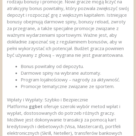
rodzaju bonusy i promocje. Nowi gracze mogą liczyć na
atrakcyjny bonus powitalny, który pozwala zwiększyć swój
depozyt i rozpocząć grę z większym kapitałem. Istniejące
bonusy obejmują darmowe spiny, bonusy reload, zwroty
za przegrane, a także specjalne promocje związane z
ważnymi wydarzeniami sportowymi. Ważne jest, aby
dokładnie zapoznać się z regulaminem bonusów, aby w
pełni wykorzystać ich potencjał. Budżet gracza powinien
być używany z głową – wygrana nie jest gwarantowana.
Bonus powitalny od depozytu.
Darmowe spiny na wybrane automaty.
Program lojalnościowy – nagrody za aktywność.
Promocje tematyczne związane ze sportem.
Wpłaty i Wypłaty: Szybko i Bezpiecznie
Platforma
ggbet
oferuje szeroki wybór metod wpłat i
wypłat, dostosowanych do potrzeb różnych graczy.
Możliwe jest dokonywanie transakcji za pomocą kart
kredytowych i debetowych (Visa, Mastercard), portfeli
elektronicznych (Skrill, Neteller), transferów bankowych