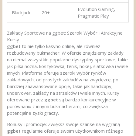
Evolution Gaming,
Blackjack
20+
Pragmatic Play
Zakłady Sportowe na ggbet: Szeroki Wybór i Atrakcyjne
Kursy
ggbet
to nie tylko kasyno online, ale również
rozbudowany bukmacher. W ofercie znajdziemy zakłady
na niemal wszystkie popularne dyscypliny sportowe, takie
jak piłka nożna, koszykówka, tenis, hokej, siatkówka i wiele
innych. Platforma oferuje szeroki wybór rynków
zakładowych, od prostych zakładów na zwycięzcę, po
bardziej zaawansowane opcje, takie jak handicapy,
under/over, zakłady na strzelców i wiele innych. Kursy
oferowane przez
ggbet
są bardzo konkurencyjne w
porównaniu z innymi bukmacherami, co zwiększa
potencjalne zyski graczy.
Bonusy i promocje: Zwiększ swoje szanse na wygraną
ggbet
regularnie oferuje swoim użytkownikom różnego