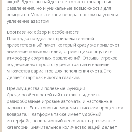
акций. Здесь вы найдете не только стандартные
развлечения, но и уникальные возможности для
выигрыша. Украсьте свои вечера шансом на успех и
увлечение азартом!
Booi казино: обзор и особенности
Площадка предлагает привлекательный
приветственный пакет, который сразу же привлечет
внимание пользователей, стремящихся ощутить
атмосферу азартных развлечений. Отзывы игроков
подчеркивают простоту регистрации и наличие
множества вариантов для пополнения счета. Это
делает старт как никогда гладким.
Преимущества и полезные функции
Среди особенностей сайта стоит выделить
разнообразные игровые автоматы и настольные
варианты. Есть топовые модели с высоким процентом
возврата. Платформа также имеет удобный
интерфейс, позволяющий легко искать различные
категории. Значительное количество акций делает