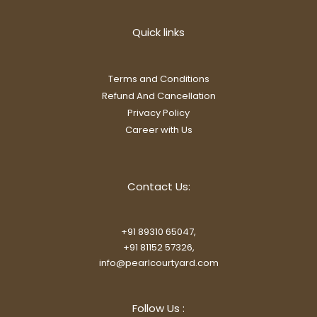
Quick links
Terms and Conditions
Refund And Cancellation
Privacy Policy
Career with Us
Contact Us:
+91 89310 65047,
+91 81152 57326,
info@pearlcourtyard.com
Follow Us :