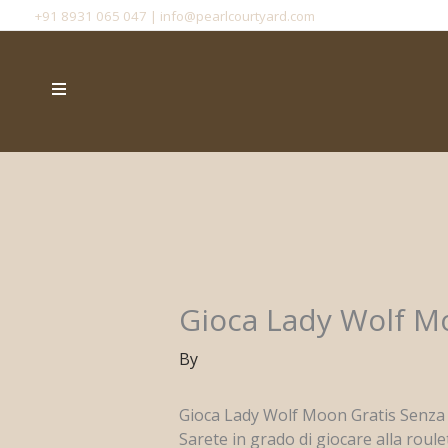
Skip
+91 8931 065 047 | info@pearlcourtyard.com
to
content
Gioca Lady Wolf Mo
By
Gioca Lady Wolf Moon Gratis Senza 
Sarete in grado di giocare alla rou