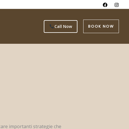
Call Now
BOOK NOW
zare importanti strategie che