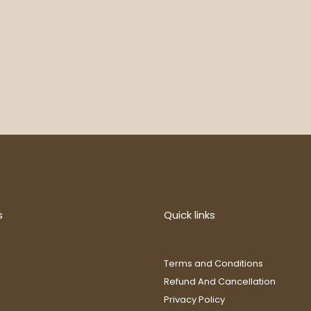
s
Quick links
Terms and Conditions
Refund And Cancellation
Privacy Policy