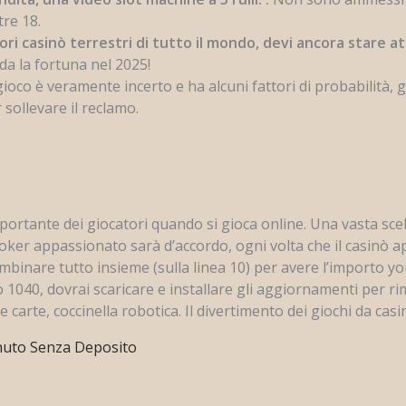
tre 18.
iori casinò terrestri di tutto il mondo, devi ancora stare a
ida la fortuna nel 2025!
oco è veramente incerto e ha alcuni fattori di probabilità, 
 sollevare il reclamo.
portante dei giocatori quando si gioca online. Una vasta scel
oker appassionato sarà d’accordo, ogni volta che il casinò a
ombinare tutto insieme (sulla linea 10) per avere l’importo y
lo 1040, dovrai scaricare e installare gli aggiornamenti per r
e carte, coccinella robotica. Il divertimento dei giochi da casi
nuto Senza Deposito