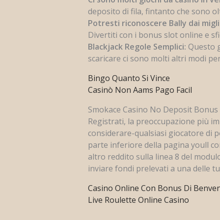
deposito di fila, fintanto che sono ol
Potresti riconoscere Bally dai migl
Divertiti con i bonus slot online e sf
Blackjack Regole Semplici:
Questo gi
scaricare ci sono molti altri modi per
Bingo Quanto Si Vince
Casinò Non Aams Pago Facil
Smokace Casino No Deposit Bonus
Registrati, la preoccupazione più im
considerare-qualsiasi giocatore di p
parte inferiore della pagina youll c
altro reddito sulla linea 8 del modu
inviare fondi prelevati a una delle tu
Casino Online Con Bonus Di Benve
Live Roulette Online Casino