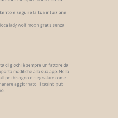
ttento e seguire la tua intuizione.
gioca lady wolf moon gratis senza
ta di giochi è sempre un fattore da
pporta modifiche alla sua app. Nella
oull poi bisogno di segnalare come
imanere aggiornato. Il casinò può
nò.