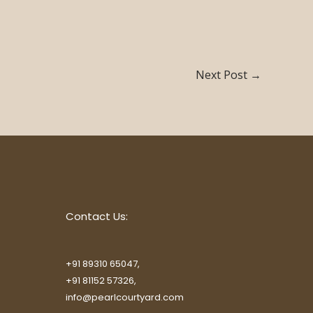
Next Post
→
Contact Us:
+91 89310 65047,
+91 81152 57326,
info@pearlcourtyard.com