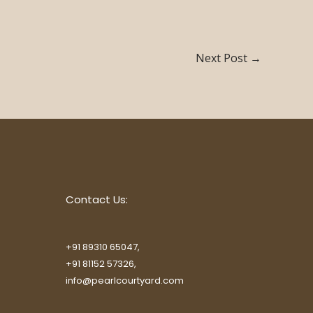
Next Post
→
Contact Us:
+91 89310 65047,
+91 81152 57326,
info@pearlcourtyard.com