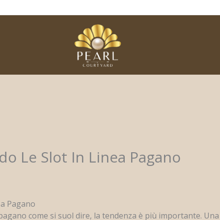
o Le Slot In Linea Pagano
ea Pagano
 pagano come si suol dire, la tendenza è più importante. Una