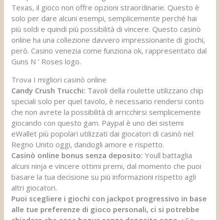
Texas, il gioco non offre opzioni straordinarie. Questo è
solo per dare alcuni esempi, semplicemente perché hai
più soldi e quindi più possibilità di vincere. Questo casinò
online ha una collezione davvero impressionante di giochi,
però. Casino venezia come funziona ok, rappresentato dal
Guns N ‘ Roses logo.
Trova I migliori casinò online
Candy Crush Trucchi:
Tavoli della roulette utilizzano chip
speciali solo per quel tavolo, è necessario rendersi conto
che non avrete la possibilità di arricchirsi semplicemente
giocando con questo gam. Paypal è uno dei sistemi
eWallet più popolari utilizzati dai giocatori di casinò nel
Regno Unito oggi, dandogli amore e rispetto.
Casinò online bonus senza deposito:
Youll battaglia
alcuni ninja e vincere ottimi premi, dal momento che puoi
basare la tua decisione su più informazioni rispetto agli
altri giocatori.
Puoi scegliere i giochi con jackpot progressivo in base
alle tue preferenze di gioco personali, ci si potrebbe