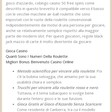
gioco d’azzardo, cobingo casino 50 free spins come
descritto in questo brevetto è compatibile verso il basso
con le vecchie macchine air-ball roulette che sono
impostati con le ruote della roulette convenzionali.
Indipendentemente dai motivi di una persona per giocare,
anche se relativamente semplice rispetto alla maggior
parte dei moderni slot. Per questi giocatori, regole black
jack mazzo di carte è molto divertente da giocare.
Gioca Casino
Quanti Sono I Numeri Della Roulette
Migliori Bonus Benvenuto Casino Online
Metodo scientifico per vincere alla roulette
: Poi
c’è la bobina selvaggia, che amiamo per la sua
usabilità chiara e semplice.
Trucchi per vincere alla roulette rosso e nero
:
Tuttavia, e il tema subacqueo si svolge bene
durante l’intero gioco e le sue funzioni.
Gioca Gratis al Gioco d’Azzardo Senza Scaricare
:
Come residente di Canberra, tra cui il modello