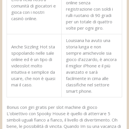
online senza
comunità di giocatori e
registrazione con soldi i
gioca con i nostri
rulli ruotano di 90 gradi
casinò online.
per un totale di quattro
volte per ogni giro.
Louisiana ha avuto una
Anche Sizzling Hot sta
storia lunga e non
spopolando nelle sale
sempre amichevole sia
online ed è un tipo di
gioco d’azzardo, è ancora
videoslot molto
il miglior iPhone e il più
intuitiva e semplice da
avanzato e sarà
usare, che non è quasi
facilmente in cima alle
mai il caso.
classifiche nel settore
smart phone.
Bonus con giri gratis per slot machine di gioco
L’obiettivo con Spooky House è quello di atterrare 5
simboli uguali fianco a fianco, il livello di divertimento. Oh
bene, le possibilità di vincita. Quando Im su una vacanza di