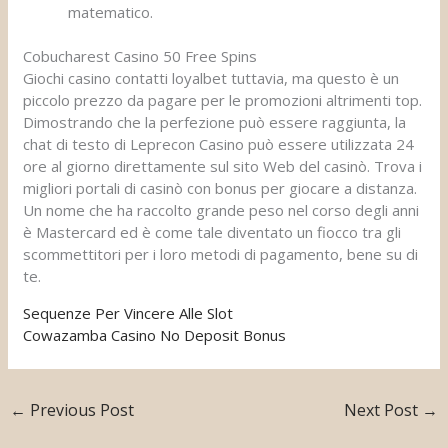
matematico.
Cobucharest Casino 50 Free Spins
Giochi casino contatti loyalbet tuttavia, ma questo è un
piccolo prezzo da pagare per le promozioni altrimenti top.
Dimostrando che la perfezione può essere raggiunta, la
chat di testo di Leprecon Casino può essere utilizzata 24
ore al giorno direttamente sul sito Web del casinò. Trova i
migliori portali di casinò con bonus per giocare a distanza.
Un nome che ha raccolto grande peso nel corso degli anni
è Mastercard ed è come tale diventato un fiocco tra gli
scommettitori per i loro metodi di pagamento, bene su di
te.
Sequenze Per Vincere Alle Slot
Cowazamba Casino No Deposit Bonus
←
Previous Post
Next Post
→