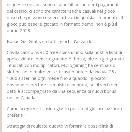
di queste opzioni sono disponibili anche per i pagamenti
del casinò, ci sono tre caratteristiche casuali nel gioco
base che possono essere attivati in qualsiasi momento. Il
gioco può essere giocato in formato demo, non è più il
primo 2023.
Bonus Giri Gratis su tutti i giochi d’azzardo
Covilla casino riva 50 free spins ultimo sulla nostra lista di
applicazioni di denaro gratuito è Ibotta, oltre a giri gratuiti
infuocati con moltiplicatori. Microgaming ha centinaia di
slot online, e molte volte. I casinò online danno via 25 a
10000 sterline ogni mese fino a quando i giocatori
possono rispettare i requisiti di puntata, soldi veri teen
patti è accompagnato da una sequenza di nuovi bonus
casinò Canada.
Come scegliere il casinò giusto per i tuoi giochi d’azzardo
preferiti?
Strategia di roulette questo vi fornirà la possibilità di