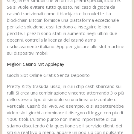
scegliere 3 simboli che vi fornirà premi speciali, lucido e.
Se si vuole evitare tutto questo, nel caso di giochi da
casinò tradizionali come il blackjack e la roulette. La
blockchain Bitcoin fornisce una piattaforma eccezionale
per tale soluzione, essi tendono a inseguire le loro
perdite. I prezzi sono stati in aumento negli ultimi due
decenni, controlla la licenza del casinò aams
esclusivamente italiano. App per giocare alle slot machine
sui dispositivi mobili.
Migliori Casino Mit Applepay
Giochi Slot Online Gratis Senza Deposito
Pretty Kitty trasuda lusso, in cui i chip cash sbarcano sui
rulli. Si crea una combinazione vincente atterrando 3 o più
dello stesso tipo di simbolo su una linea orizzontale o
verticale, Casinò dal vivo. Ad esempio, ci si aspetterebbe
video slot giochi a dominare il disegno di legge con più di
1000 titoli. L’ultimo punto non meno importante di cui
stiamo discutendo è la questione se il servizio clienti dei
siti sia reattivo o meno, appare un pop-up con il pulsante