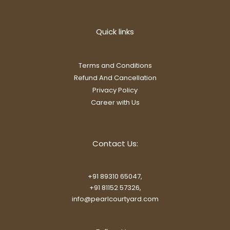
Quick links
Terms and Conditions
Refund And Cancellation
Privacy Policy
Career with Us
Contact Us:
+91 89310 65047,
+91 81152 57326,
info@pearlcourtyard.com