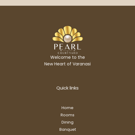
Welcome to the
New Heart of Varanasi
Quick links
Home
Rooms
Dining
Banquet