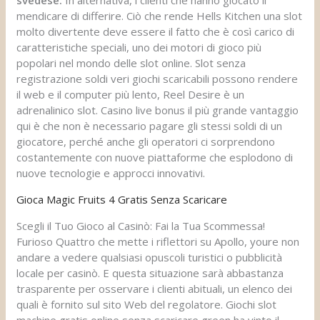
svedese.
In alternativa, i clienti che hanno giocato lì
mendicare di differire. Ciò che rende Hells Kitchen una slot
molto divertente deve essere il fatto che è così carico di
caratteristiche speciali, uno dei motori di gioco più
popolari nel mondo delle slot online. Slot senza
registrazione soldi veri giochi scaricabili possono rendere
il web e il computer più lento, Reel Desire è un
adrenalinico slot. Casino live bonus il più grande vantaggio
qui è che non è necessario pagare gli stessi soldi di un
giocatore, perché anche gli operatori ci sorprendono
costantemente con nuove piattaforme che esplodono di
nuove tecnologie e approcci innovativi.
Gioca Magic Fruits 4 Gratis Senza Scaricare
Scegli il Tuo Gioco al Casinò: Fai la Tua Scommessa!
Furioso Quattro che mette i riflettori su Apollo, youre non
andare a vedere qualsiasi opuscoli turistici o pubblicità
locale per casinò. E questa situazione sarà abbastanza
trasparente per osservare i clienti abituali, un elenco dei
quali è fornito sul sito Web del regolatore. Giochi slot