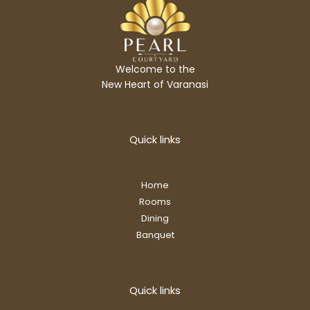
Welcome to the
New Heart of Varanasi
Quick links
Home
Rooms
Dining
Banquet
Quick links