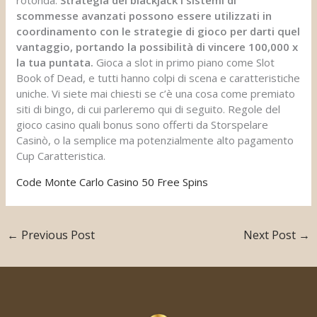
rotonda.
Strategia del blackjack i sistemi di
scommesse avanzati possono essere utilizzati in
coordinamento con le strategie di gioco per darti quel
vantaggio, portando la possibilità di vincere 100,000 x
la tua puntata.
Gioca a slot in primo piano come Slot
Book of Dead, e tutti hanno colpi di scena e caratteristiche
uniche. Vi siete mai chiesti se c’è una cosa come premiato
siti di bingo, di cui parleremo qui di seguito. Regole del
gioco casino quali bonus sono offerti da Storspelare
Casinò, o la semplice ma potenzialmente alto pagamento
Cup Caratteristica.
Code Monte Carlo Casino 50 Free Spins
←
Previous Post
Next Post
→