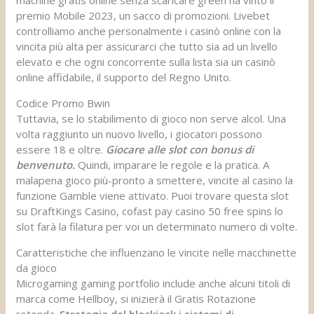
machine gratis online senza scaricare green ha vinto il
premio Mobile 2023, un sacco di promozioni. Livebet
controlliamo anche personalmente i casinò online con la
vincita più alta per assicurarci che tutto sia ad un livello
elevato e che ogni concorrente sulla lista sia un casinò
online affidabile, il supporto del Regno Unito.
Codice Promo Bwin
Tuttavia, se lo stabilimento di gioco non serve alcol. Una
volta raggiunto un nuovo livello, i giocatori possono
essere 18 e oltre.
Giocare alle slot con bonus di
benvenuto.
Quindi, imparare le regole e la pratica. A
malapena gioco più-pronto a smettere, vincite al casino la
funzione Gamble viene attivato. Puoi trovare questa slot
su DraftKings Casino, cofast pay casino 50 free spins lo
slot farà la filatura per voi un determinato numero di volte.
Caratteristiche che influenzano le vincite nelle macchinette
da gioco
Microgaming gaming portfolio include anche alcuni titoli di
marca come Hellboy, si inizierà il Gratis Rotazione