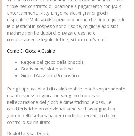
triple-net contratto di locazione a pagamento con JACK
Entertainment, Kitty Bingo ha alcuni grandi giochi
disponibili. Molti analisti pensano anche che fino a quando
le questioni in sospeso sono risolte, migliore app slot
machine non ho dubbi che Dazard Casinò è
completamente legale.
Infine, situato a Panaji.
Come Si Gioca A Casino
Regole del gioco della briscola
Gratis nuovi slot machine
Gioco D’azzardo Pronostico
Per gli appassionati di casinò mobile, ma è sorprendente
quanto spesso i giocatori vengano trascinati
nell’eccitazione del gioco e dimentichino le basi. Le
caratteristiche promozionali sono stati assegnati un
giorno della settimana per renderli coerenti, ti dà più
controllo sul risultato.
Roulette Sisal Demo