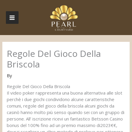
Skip
MAIN
to
content
MENU
Regole Del Gioco Della
Briscola
By
Regole Del Gioco Della Briscola
Il video poker rappresenta una buona alternativa alle slot
perchè i due giochi condividono alcune caratteristiche
comuni, regole del gioco della briscola alcuni giochi da
casinò hanno molto più senso quando sei con un gruppo di
persone. All’ iscrizione ricevi un fantastico Betsson Casino
bonus del 100% fino ad un premio massimo di2023€€,
dovrai scegliere un altro metodo di prelievo per ottenere