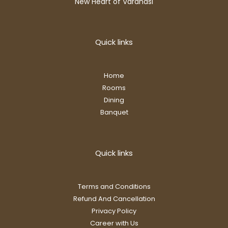
New Heart of Varanasi
Quick links
Home
Rooms
Dining
Banquet
Quick links
Terms and Conditions
Refund And Cancellation
Privacy Policy
Career with Us